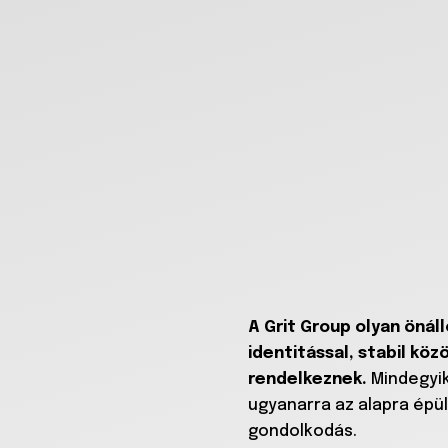
A Grit Group olyan önál
identitással, stabil kö
rendelkeznek.
Mindegyik
ugyanarra az alapra épül
gondolkodás.