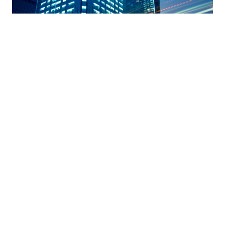
MIKOR MOND NEMET A GRIT GROUP – ÉS MIÉRT EZ A
FELELŐS MŰKÖDÉS ALAPJA?
január 8, 2026