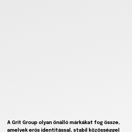
A Grit Group olyan önálló márkákat fog össze,
amelyek erős identitással, stabil közösséggel