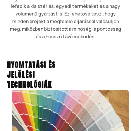
lefedik a kis szériás, egyedi termékeket és a nagy
volumenű gyártást is. Ez lehetővé teszi, hogy
minden projekt a megfelelő eljárással valósuljon
meg, miközben biztosított a minőség, a pontosság
és a hosszú távú működés.
NYOMTATÁSI ÉS
JELÖLÉSI
TECHNOLÓGIÁK