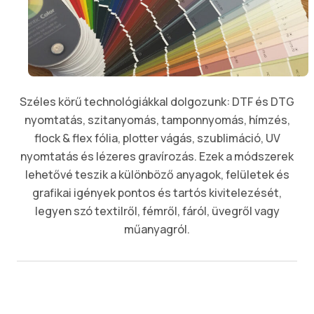
Széles körű technológiákkal dolgozunk: DTF és DTG
nyomtatás, szitanyomás, tamponnyomás, hímzés,
flock & flex fólia, plotter vágás, szublimáció, UV
nyomtatás és lézeres gravírozás. Ezek a módszerek
lehetővé teszik a különböző anyagok, felületek és
grafikai igények pontos és tartós kivitelezését,
legyen szó textilről, fémről, fáról, üvegről vagy
műanyagról.
EGYEDI CSOMAGOLÁS