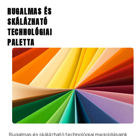
RUGALMAS ÉS
SKÁLÁZHATÓ
TECHNOLÓGIAI
PALETTA
Rugalmas és skálázható technológiai megoldásaink