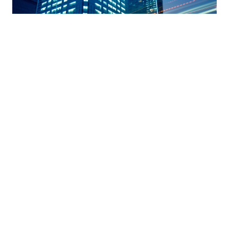
MIKOR MOND NEMET A GRIT GROUP – ÉS MIÉRT EZ A
FELELŐS MŰKÖDÉS ALAPJA?
január 8, 2026